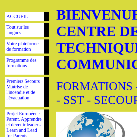
BIENVENU
ACCUEIL
CENTRE D
Tout sur les
langues
TECHNIQU
Votre plateforme
de formation
COMMUNI
Programme des
formations
Premiers Secours -
FORMATIONS 
Maîtrise de
l'incendie et de
- SST - SECO
l'évacuation
Projet Européen :
Parent, Apprendre
et devenir leader -
Learn and Lead
for Parents